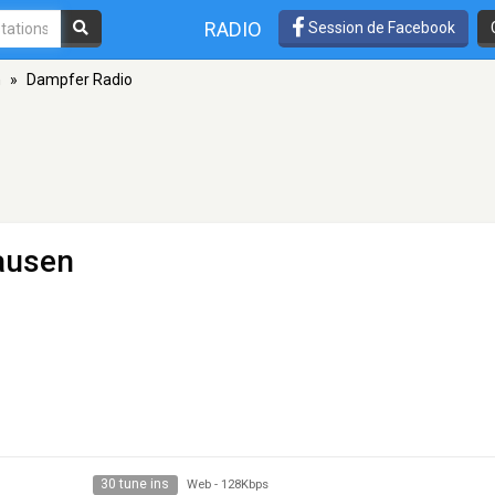
RADIO
Session de Facebook
n
»
Dampfer Radio
ausen
30 tune ins
Web
-
128Kbps