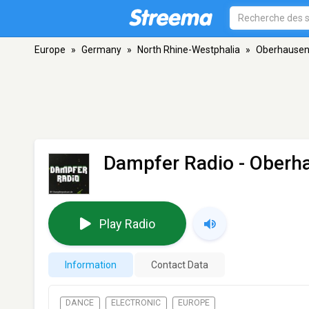
Europe
»
Germany
»
North Rhine-Westphalia
»
Oberhause
Dampfer Radio
- Oberh
Play Radio
Information
Contact Data
DANCE
ELECTRONIC
EUROPE