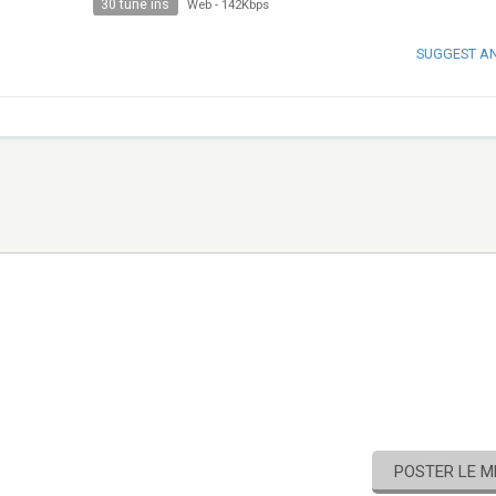
30 tune ins
Web
-
142Kbps
SUGGEST A
POSTER LE 