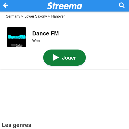
Germany
>
Lower Saxony
>
Hanover
Dance FM
Web
Jouer
Les genres