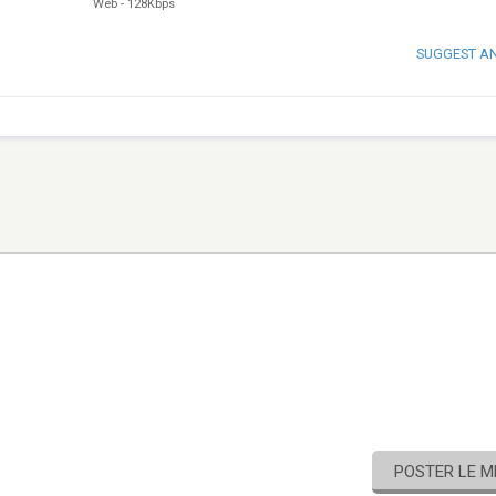
Web
-
128Kbps
SUGGEST A
POSTER LE 