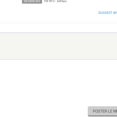
30 tune ins
FM 89.0
-
66Kbps
SUGGEST A
POSTER LE 