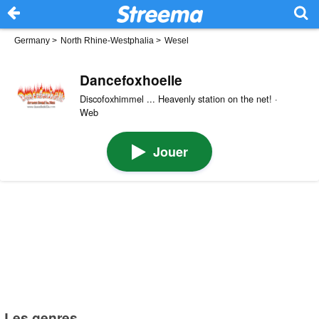
Germany
>
North Rhine-Westphalia
>
Wesel
Dancefoxhoelle
Discofoxhimmel ... Heavenly station on the net! ·
Web
Jouer
Les genres