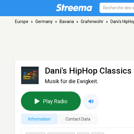
Europe
»
Germany
»
Bavaria
»
Grafenwöhr
»
Dani's HipHo
Dani's HipHop Classics
Musik für die Ewigkeit.
Play Radio
Information
Contact Data