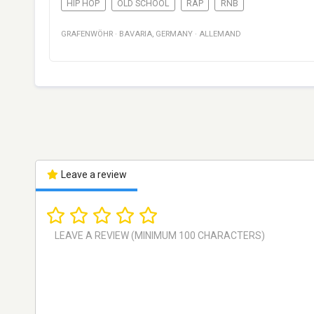
HIP HOP
OLD SCHOOL
RAP
RNB
GRAFENWÖHR
·
BAVARIA
,
GERMANY
·
ALLEMAND
Leave a review