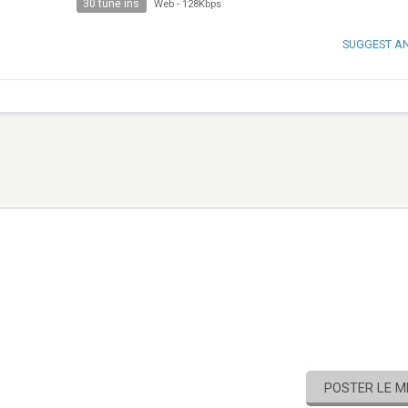
30 tune ins
Web
-
128Kbps
SUGGEST A
POSTER LE 