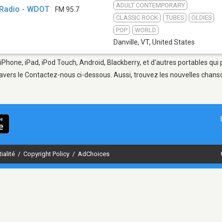
ADULT CONTEMPORARY
 Radio - WDOT
FM 95.7
CLASSIC ROCK
TUBES
OLDIES
POP
WORLD
Danville, VT
,
United States
 iPhone, iPad, iPod Touch, Android, Blackberry, et d'autres portables qu
avers le Contactez-nous ci-dessous. Aussi, trouvez les nouvelles chanson
ialité
/
Copyright Policy
/
AdChoices