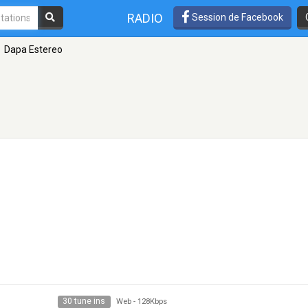
RADIO
Session de Facebook
Dapa Estereo
30 tune ins
Web
-
128Kbps