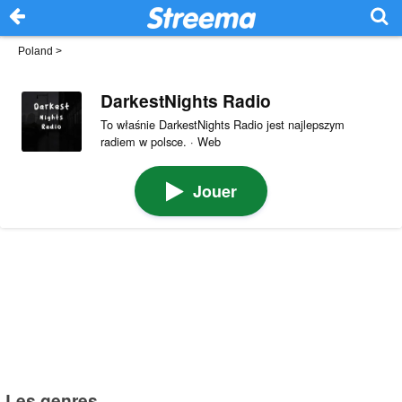
Poland
>
DarkestNights Radio
To właśnie DarkestNights Radio jest najlepszym
radiem w polsce. · Web
Jouer
Les genres