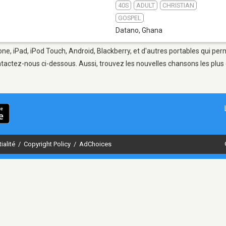
40S
ADULT
CHRISTIAN
GOSPEL
Datano
,
Ghana
ne, iPad, iPod Touch, Android, Blackberry, et d'autres portables qui per
tactez-nous ci-dessous. Aussi, trouvez les nouvelles chansons les plus 
ialité
/
Copyright Policy
/
AdChoices