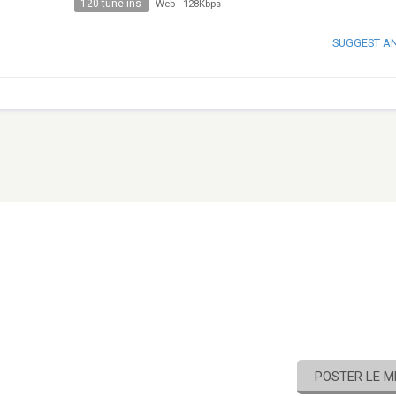
120 tune ins
Web
-
128Kbps
SUGGEST A
POSTER LE 