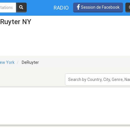
RADIO
Session de Facebook
eRuyter NY
ew York
DeRuyter