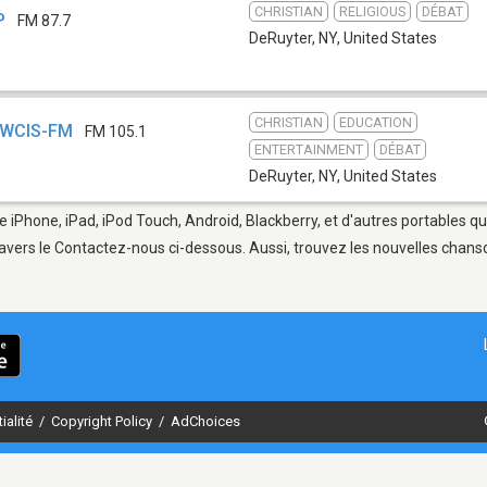
CHRISTIAN
RELIGIOUS
DÉBAT
P
FM 87.7
DeRuyter, NY
,
United States
CHRISTIAN
EDUCATION
- WCIS-FM
FM 105.1
ENTERTAINMENT
DÉBAT
DeRuyter, NY
,
United States
e iPhone, iPad, iPod Touch, Android, Blackberry, et d'autres portables q
avers le Contactez-nous ci-dessous. Aussi, trouvez les nouvelles chanson
ialité
/
Copyright Policy
/
AdChoices