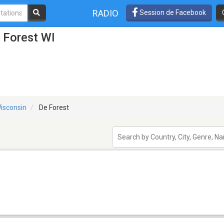
RADIO
Session de Facebook
 Forest WI
isconsin
De Forest