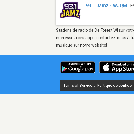
93.1 Jamz - WJQM
F
Stations de radio de De Forest WI sur votr
intéressé à ces apps, contactez-nous à tr
musique sur notre website!
Terms of Service
/
Politique de confident