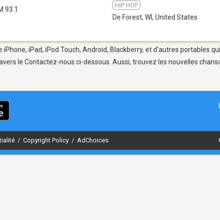
HIP HOP
M 93.1
De Forest, WI
,
United States
e iPhone, iPad, iPod Touch, Android, Blackberry, et d'autres portables q
avers le Contactez-nous ci-dessous. Aussi, trouvez les nouvelles chanson
ialité
/
Copyright Policy
/
AdChoices