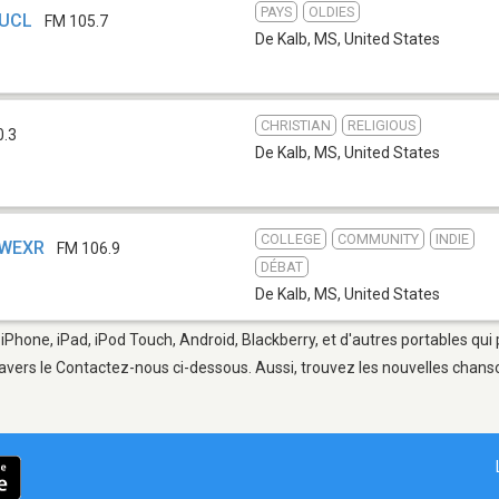
PAYS
OLDIES
WUCL
FM 105.7
De Kalb, MS
,
United States
CHRISTIAN
RELIGIOUS
0.3
De Kalb, MS
,
United States
COLLEGE
COMMUNITY
INDIE
- WEXR
FM 106.9
DÉBAT
De Kalb, MS
,
United States
 iPhone, iPad, iPod Touch, Android, Blackberry, et d'autres portables qu
avers le Contactez-nous ci-dessous. Aussi, trouvez les nouvelles chanson