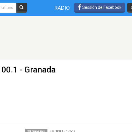
RADIO
Session de Facebook
100.1 - Granada
30 tune ins
FM 100.1
-
1Kbps