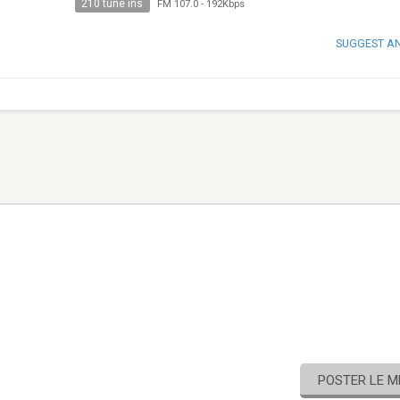
210 tune ins
FM 107.0
-
192Kbps
SUGGEST A
POSTER LE 