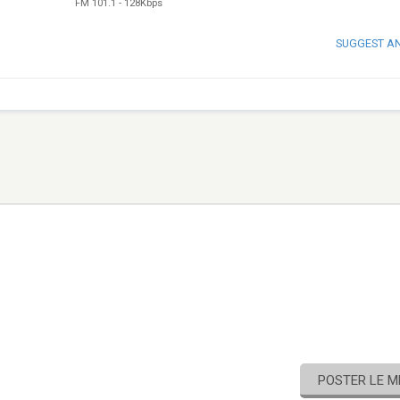
FM 101.1
-
128Kbps
SUGGEST A
POSTER LE 