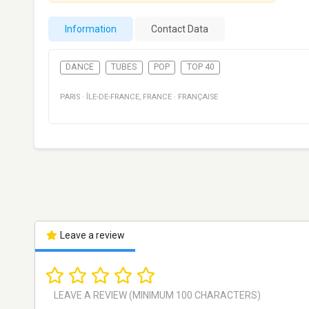
Information
Contact Data
DANCE
TUBES
POP
TOP 40
PARIS
·
ÎLE-DE-FRANCE
,
FRANCE
·
FRANÇAISE
Leave a review