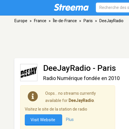
Europe
»
France
»
Île-de-France
»
Paris
»
DeeJayRadio
DeeJayRadio
- Paris
Radio Numérique fondée en 2010
Oops… no streams currently
available for
DeeJayRadio
.
Visitez le site de la station de radio
Visit Website
Plus