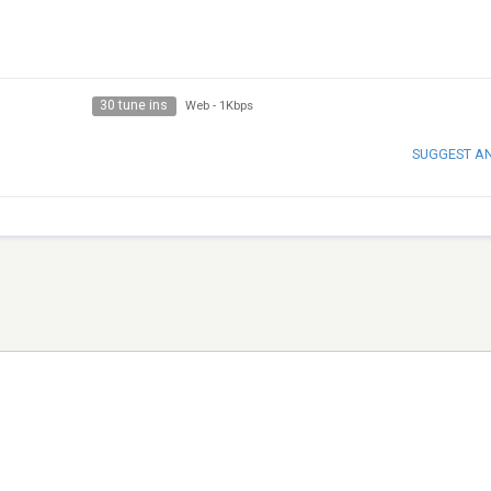
30 tune ins
Web
-
1Kbps
SUGGEST A