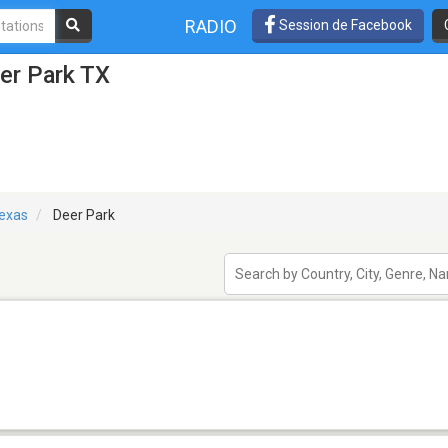
RADIO
Session de Facebook
er Park TX
exas
Deer Park