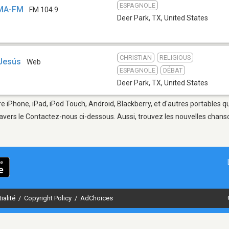
ESPAGNOLE
AMA-FM
FM 104.9
Deer Park, TX
,
United States
CHRISTIAN
RELIGIOUS
 Jesús
Web
ESPAGNOLE
DÉBAT
Deer Park, TX
,
United States
re iPhone, iPad, iPod Touch, Android, Blackberry, et d'autres portables 
avers le Contactez-nous ci-dessous. Aussi, trouvez les nouvelles chanson
ialité
/
Copyright Policy
/
AdChoices