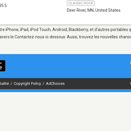
CLASSIC ROCK
05.5
Deer River, MN
,
United States
tre iPhone, iPad, iPod Touch, Android, Blackberry, et d'autres portables 
avers le Contactez-nous ci-dessous. Aussi, trouvez les nouvelles chanson
ialité
/
Copyright Policy
/
AdChoices