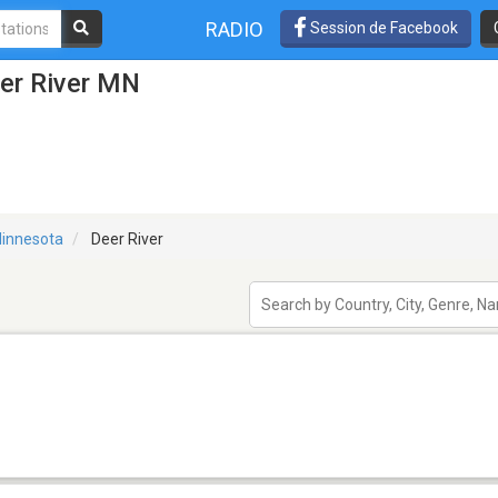
RADIO
Session de Facebook
eer River MN
innesota
Deer River