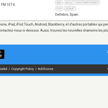
80S
ADULT CONTEMPORARY
FM 107.6
POP
DÉBAT
Deltebre
,
Spain
hone, iPad, iPod Touch, Android, Blackberry, et d'autres portables qui p
ontactez-nous ci-dessous. Aussi, trouvez les nouvelles chansons les plu
ialité
/
Copyright Policy
/
AdChoices