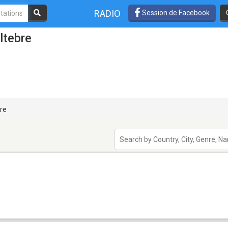
RADIO
Session de Facebook
ltebre
re