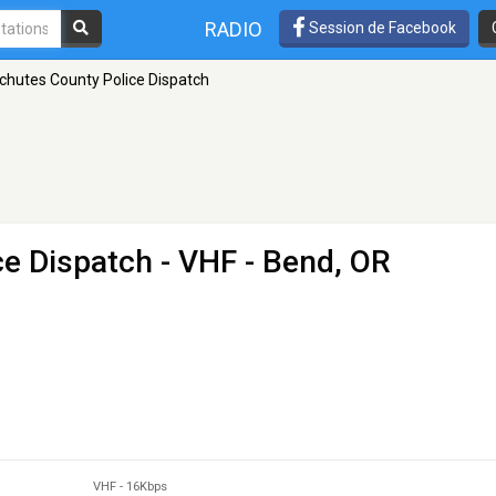
RADIO
Session de Facebook
chutes County Police Dispatch
ce Dispatch
- VHF - Bend, OR
VHF
-
16Kbps