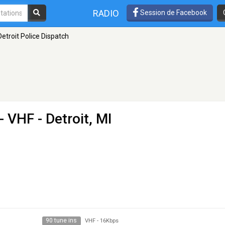
RADIO
Session de Facebook
Detroit Police Dispatch
- VHF - Detroit, MI
90 tune ins
VHF
-
16Kbps