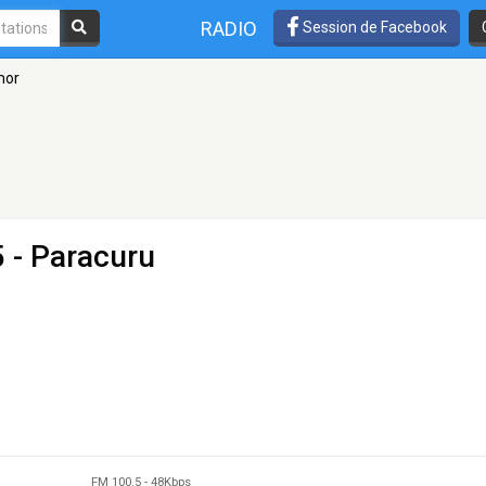
RADIO
Session de Facebook
mor
 - Paracuru
FM 100.5
-
48Kbps