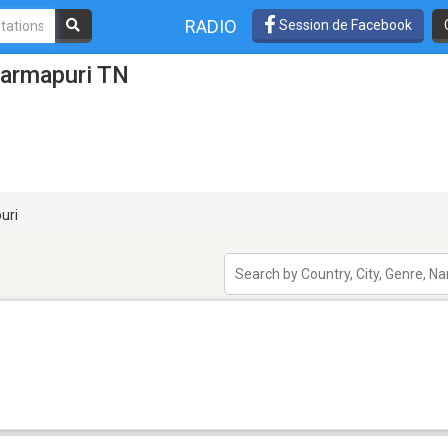
RADIO
Session de Facebook
harmapuri TN
uri