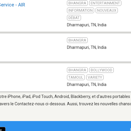
BHANGRA
ENTERTAINMENT
Service - AIR
INFORMATION
NOUVEAUX
DÉBAT
Dharmapuri, TN
,
India
BHANGRA
Dharmapuri, TN
,
India
BHANGRA
BOLLYWOOD
TAMOUL
VARIETY
Dharmapuri, TN
,
India
tre iPhone, iPad, iPod Touch, Android, Blackberry, et d'autres portables
avers le Contactez-nous ci-dessous. Aussi, trouvez les nouvelles chanson