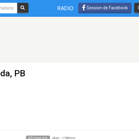
RADIO
Session de Facebook
nda, PB
60 tune ins
Web
-
128Kbps