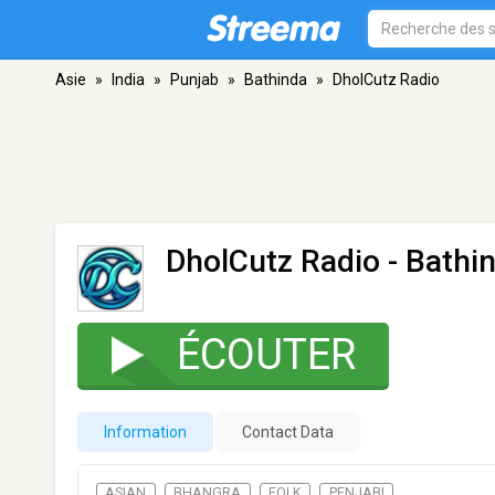
Asie
»
India
»
Punjab
»
Bathinda
»
DholCutz Radio
DholCutz Radio
- Bathi
ÉCOUTER
Information
Contact Data
ASIAN
BHANGRA
FOLK
PENJABI