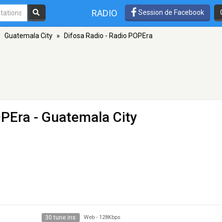
RADIO
Session de Facebook
»
Guatemala City
»
Difosa Radio - Radio POPEra
OPEra
- Guatemala City
30 tune ins
Web
-
128Kbps