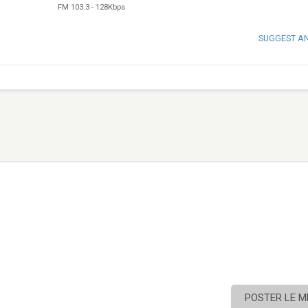
FM 103.3
-
128Kbps
SUGGEST A
POSTER LE 