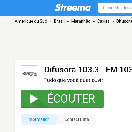
Amérique du Sud
»
Brazil
»
Maranhão
»
Caxias
»
Difusora
Difusora 103.3
- FM 103
Tudo que você quer ouvir!
ÉCOUTER
Information
Contact Data