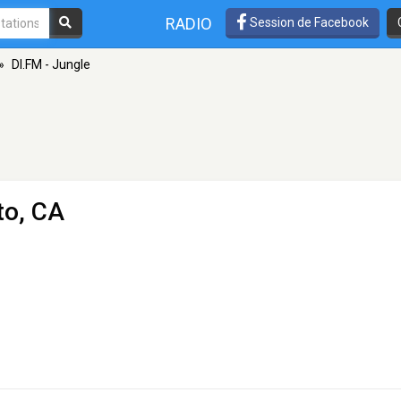
RADIO
Session de Facebook
»
DI.FM - Jungle
to, CA