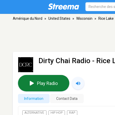
Amérique du Nord
»
United States
»
Wisconsin
»
Rice Lake
Dirty Chai Radio
- Rice 
Play Radio
Information
Contact Data
ALTERNATIVE
HIP HOP
RAP