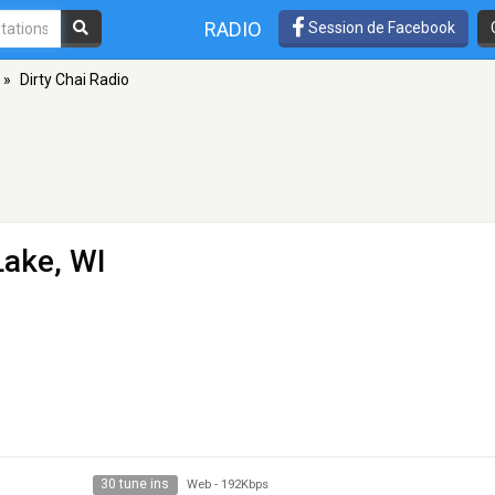
RADIO
Session de Facebook
»
Dirty Chai Radio
Lake, WI
30 tune ins
Web
-
192Kbps