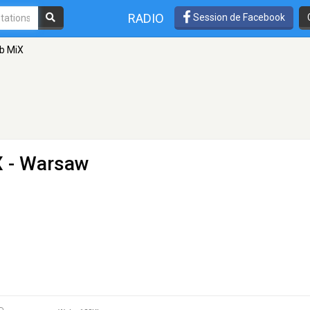
RADIO
Session de Facebook
ub MiX
X
- Warsaw