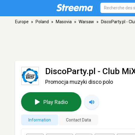
Europe
»
Poland
»
Masovia
»
Warsaw
»
DiscoParty.pl - Cl
DiscoParty.pl - Club Mi
Promocja muzyki disco polo
Play Radio
Information
Contact Data