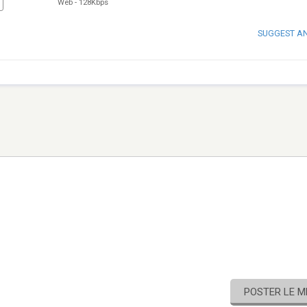
Web
-
128Kbps
SUGGEST A
POSTER LE 