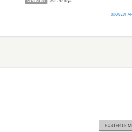
60 tune ins
Web
-
320Kbps
SUGGEST A
POSTER LE 