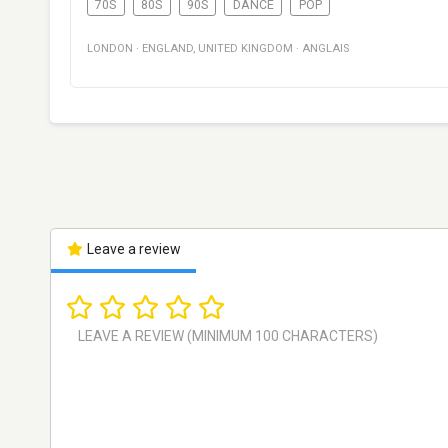
70S
80S
90S
DANCE
POP
LONDON
·
ENGLAND
,
UNITED KINGDOM
·
ANGLAIS
Leave a review