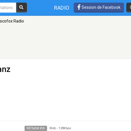
RADIO
Session de Facebook
iscofox Radio
anz
60 tune ins
Web
-
128Kbps