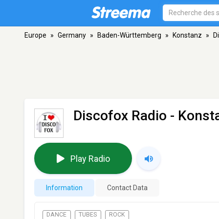
Europe
»
Germany
»
Baden-Württemberg
»
Konstanz
»
D
Discofox Radio
- Konst
Play Radio
Information
Contact Data
DANCE
TUBES
ROCK