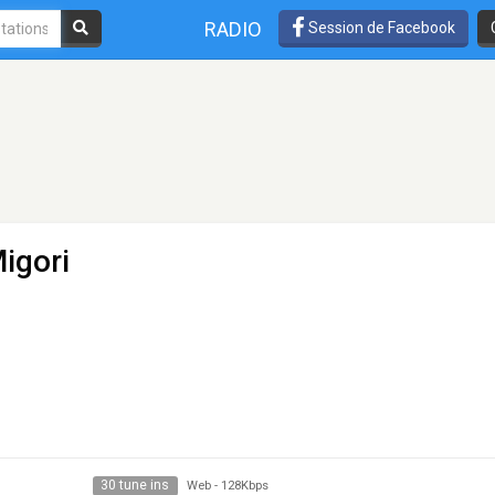
RADIO
Session de Facebook
igori
30 tune ins
Web
-
128Kbps