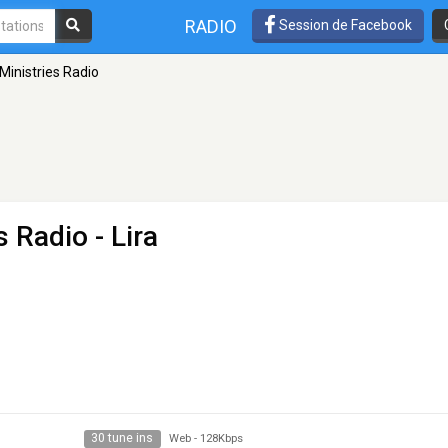
RADIO
Session de Facebook
Ministries Radio
s Radio
- Lira
30 tune ins
Web
-
128Kbps