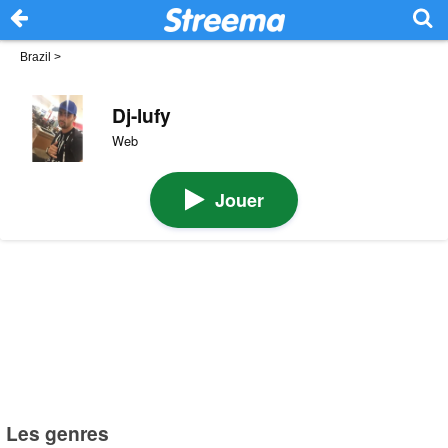
Brazil
>
Dj-lufy
Web
Jouer
Les genres