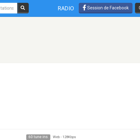
RADIO
Session de Facebook
60 tune ins
Web
-
128Kbps