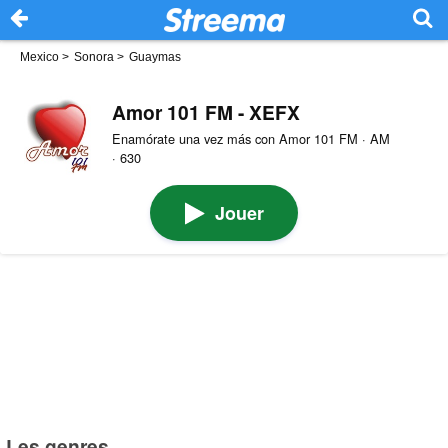
Mexico
>
Sonora
>
Guaymas
Amor 101 FM - XEFX
Enamórate una vez más con Amor 101 FM · AM
· 630
Jouer
Les genres