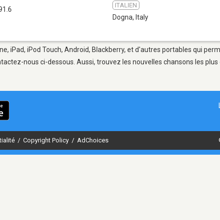
ITALIEN
91.6
Dogna
,
Italy
ne, iPad, iPod Touch, Android, Blackberry, et d'autres portables qui per
tactez-nous ci-dessous. Aussi, trouvez les nouvelles chansons les plus 
ialité
/
Copyright Policy
/
AdChoices