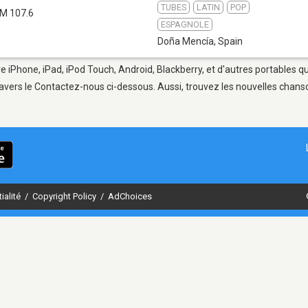
TUBES
LATIN
POP
M 107.6
ESPAGNOLE
Doña Mencía
,
Spain
e iPhone, iPad, iPod Touch, Android, Blackberry, et d'autres portables q
avers le Contactez-nous ci-dessous. Aussi, trouvez les nouvelles chanson
ialité
/
Copyright Policy
/
AdChoices