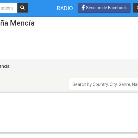
RADIO
Session de Facebook
oña Mencía
encía