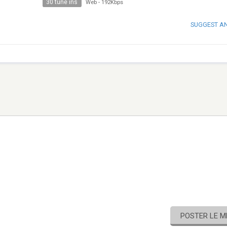
30 tune ins
Web
-
192Kbps
SUGGEST A
POSTER LE 