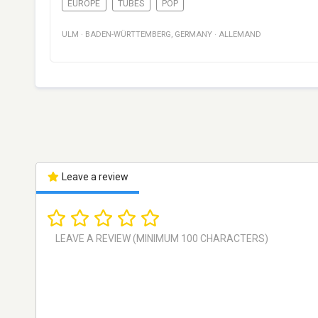
EUROPE
TUBES
POP
ULM
·
BADEN-WÜRTTEMBERG
,
GERMANY
·
ALLEMAND
Leave a review