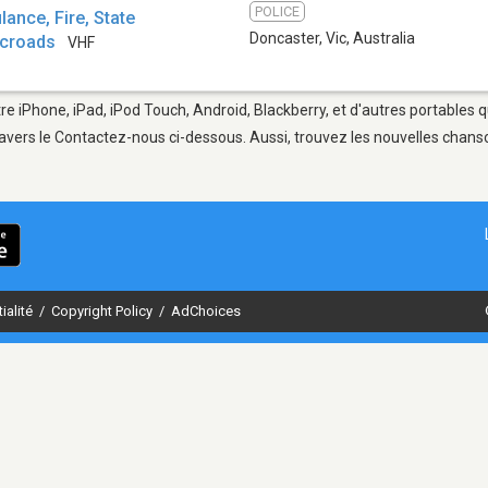
POLICE
ance, Fire, State
Doncaster, Vic
,
Australia
icroads
VHF
re iPhone, iPad, iPod Touch, Android, Blackberry, et d'autres portables 
avers le Contactez-nous ci-dessous. Aussi, trouvez les nouvelles chanson
ialité
/
Copyright Policy
/
AdChoices