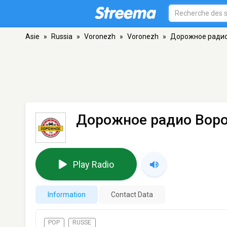
Asie
»
Russia
»
Voronezh
»
Voronezh
»
Дорожное ради
Дорожное радио Вор
Play Radio
Information
Contact Data
POP
RUSSE