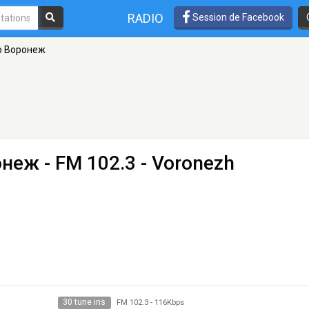
RADIO
Session de Facebook
о Воронеж
онеж
- FM 102.3 - Voronezh
30 tune ins
FM 102.3
-
116Kbps