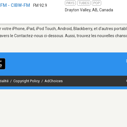
PAYS
TUBES
POP
9 FM - CIBW-FM
FM 92.9
Drayton Valley, AB
,
Canada
 votre iPhone, iPad, iPod Touch, Android, Blackberry, et d'autres portab
avers le Contactez-nous ci-dessous. Aussi, trouvez les nouvelles chanson
ialité
/
Copyright Policy
/
AdChoices