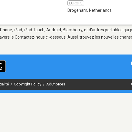
EUROPE
Drogeham
,
Netherlands
Phone, iPad, iPod Touch, Android, Blackberry, et d'autres portables qui
avers le Contactez-nous ci-dessous. Aussi, trouvez les nouvelles chanson
ialité
/
Copyright Policy
/
AdChoices