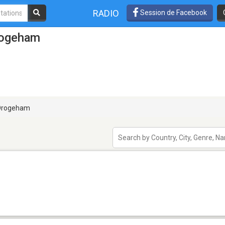
RADIO
Session de Facebook
rogeham
rogeham