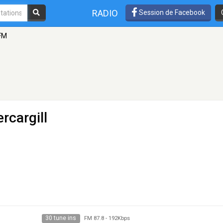
RADIO
Session de Facebook
FM
rcargill
30 tune ins
FM 87.8
-
192Kbps