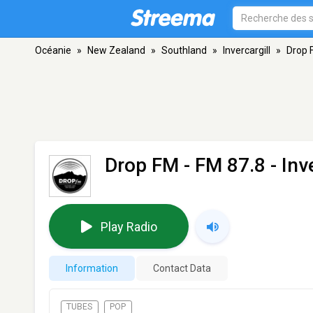
Océanie
»
New Zealand
»
Southland
»
Invercargill
»
Drop 
Drop FM
- FM 87.8 - Inve
Play Radio
Information
Contact Data
TUBES
POP