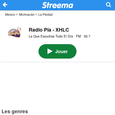
Mexico
>
Michoacán
>
La Piedad
Radio Pía - XHLC
La Que Escuchas Todo El Día · FM · 92.7
Jouer
Les genres