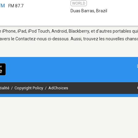
WORLD
 FM
FM 87.7
Duas Barras
,
Brazil
e iPhone, iPad, iPod Touch, Android, Blackberry, et d'autres portables q
avers le Contactez-nous ci-dessous. Aussi, trouvez les nouvelles chanson
ialité
/
Copyright Policy
/
AdChoices