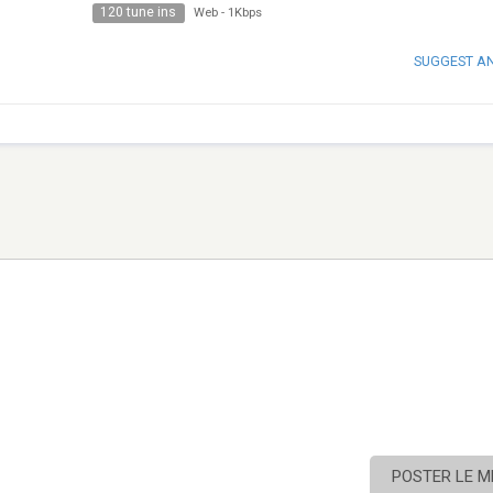
120 tune ins
Web
-
1Kbps
SUGGEST A
POSTER LE 